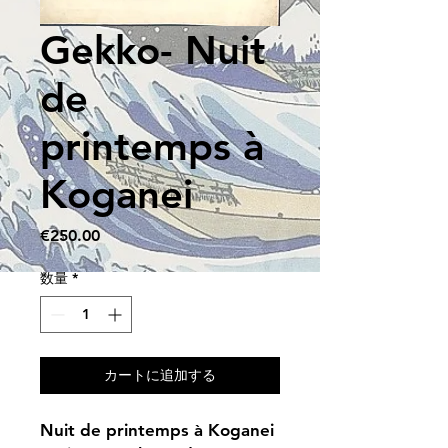
Gekko- Nuit
de
printemps à
Koganei
価
€250.00
格
数量
*
カートに追加する
Nuit de printemps à Koganei