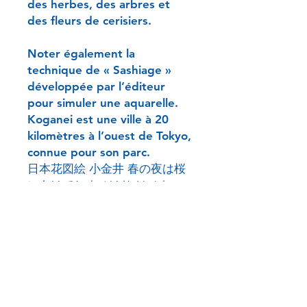
des herbes, des arbres et
des fleurs de cerisiers.
Noter également la
technique de « Sashiage »
développée par l’éditeur
pour simuler une aquarelle.
Koganei est une ville à 20
kilomètres à l’ouest de Tokyo,
connue pour son parc.
日本花図絵 小金井 春の夜は桜
にあけてしまひけり はせを
Dimensions (cm) : 32*22
Sceaux :
Signature : Gekko
Sceau carré Ogata Gekko de
type 1 (en dessous de la