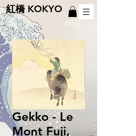
紅橋 KOKYO
Gekko - Le
Mont Fuji,