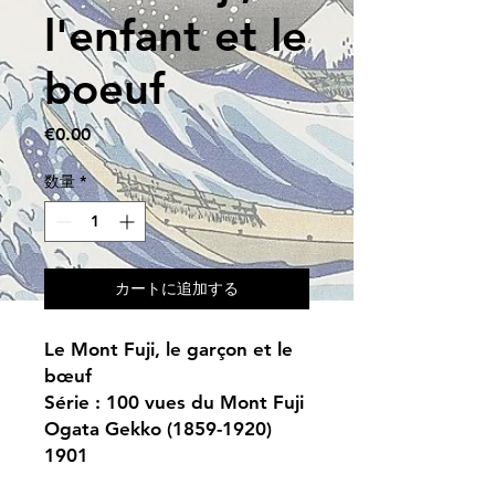
l'enfant et le
boeuf
価
€0.00
格
数量
*
カートに追加する
Le Mont Fuji, le garçon et le
bœuf
Série : 100 vues du Mont Fuji
Ogata Gekko (1859-1920)
1901