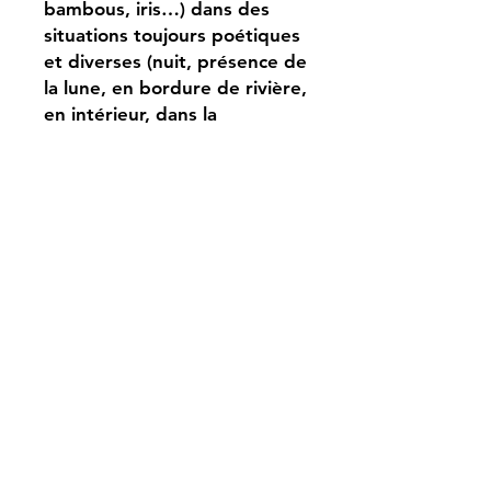
bambous, iris…) dans des
situations toujours poétiques
et diverses (nuit, présence de
la lune, en bordure de rivière,
en intérieur, dans la
montagne, dans un jardin
japonais…)
Dans toutes les estampes de
cette série, se dégage une
impression de calme et de
sérénité.
美人花競
Dimensions (cm) : 22*33
Sceaux :
Signature : Gekko
Dans la marge en bas à
gauche : Edité en décembre
de Meiji 29 (1896) Editeur