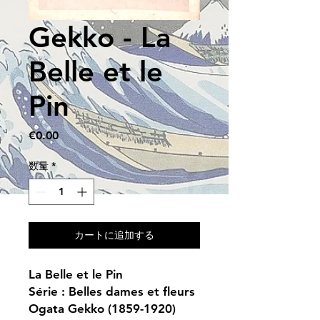
Gekko - La
Belle et le
Pin
価
€0.00
格
数量
*
カートに追加する
La Belle et le Pin
Série : Belles dames et fleurs
Ogata Gekko (1859-1920)