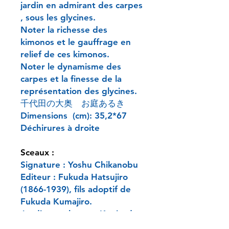
jardin en admirant des carpes
, sous les glycines.
Noter la richesse des
kimonos et le gauffrage en
relief de ces kimonos.
Noter le dynamisme des
carpes et la finesse de la
représentation des glycines.
千代田の大奥 お庭あるき
Dimensions (cm): 35,2*67
Déchirures à droite
Sceaux :
Signature : Yoshu Chikanobu
Editeur : Fukuda Hatsujiro
(1866-1939), fils adoptif de
Fukuda Kumajiro.
A édité également Kunisada,
Shuntei, Kyoko, Terukata,