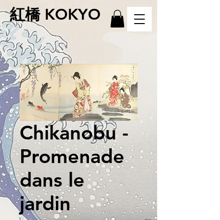
紅橋 KOKYO
Chikanobu -
Promenade
dans le
jardin