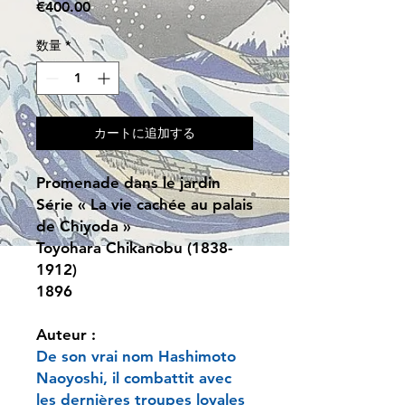
価
€400.00
格
数量
*
カートに追加する
Promenade dans le jardin
Série « La vie cachée au palais
de Chiyoda »
Toyohara Chikanobu (1838-
1912)
1896
Auteur :
De son vrai nom Hashimoto
Naoyoshi, il combattit avec
les dernières troupes loyales