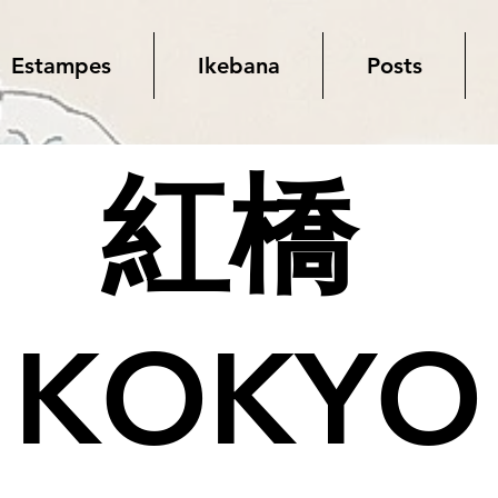
Estampes
Ikebana
Posts
紅橋
KOKYO