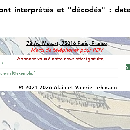
ont interprétés et "décodés" : date
78 Av. Mozart, 75016 Paris, France
Merci de téléphoner pour RDV
Abonnez-vous à notre newsletter (gratuite)
l
S
© 2021-2026 Alain et Valérie Lehmann