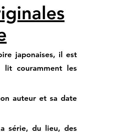
iginales
e
re japonaises, il est
l lit couramment les
son auteur et sa date
 série, du lieu, des